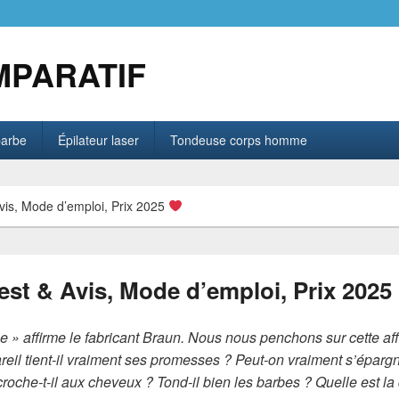
MPARATIF
barbe
Épilateur laser
Tondeuse corps homme
vis, Mode d’emploi, Prix 2025
est & Avis, Mode d’emploi, Prix 2025
» affirme le fabricant Braun. Nous nous penchons sur cette affir
reil tient-il vraiment ses promesses ? Peut-on vraiment s’épargn
che-t-il aux cheveux ? Tond-il bien les barbes ? Quelle est la d