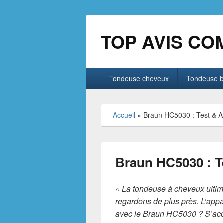
TOP AVIS CO
Menu
Tondeuse cheveux
Tondeuse 
principal
Accueil
»
Braun HC5030 : Test & A
Braun HC5030 : T
« La tondeuse à cheveux ultime 
regardons de plus près. L’appa
avec le Braun HC5030 ? S’accro