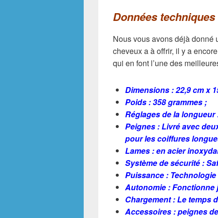
Données techniques 
Nous vous avons déjà donné un 
cheveux a à offrir, il y a enc
qui en font l’une des meilleur
Dimensions : 22,9 cm x 15
Poids : 358 grammes ;
Réglages de la longueur :
Peignes : Livré avec deux
pour les coiffures longue
Lames : en acier inoxydab
Système de sécurité : Saf
Puissance : Technologie
Autonomie : Fonctionne j
Chargement : Le temps d
Accessoires : peignes de 