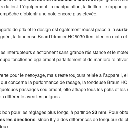
 du test. L’équipement, la manipulation, la finition, le rapport qual
ue empêche d’obtenir une note encore plus élevée.
tégorie de prix et le design est également réussi grâce à la
surfa
ignée, la tondeuse BeardTrimmer HC5030 tient bien en main et
 les interrupteurs s’actionnent sans grande résistance et le mote
coupe fonctionne également parfaitement et de manière relative
erte pour le nettoyage, mais reste toujours reliée à l’appareil, 
ce qui concerne la performance de rasage, la tondeuse Braun H
 quelques passages seulement, elle attrape tous les poils et les
eu différente avec les peignes.
s bon pour les réglages plus longs, à partir de
20 mm
. Pour obte
es les directions
, sinon il y a des différences de longueur de p
ieux.