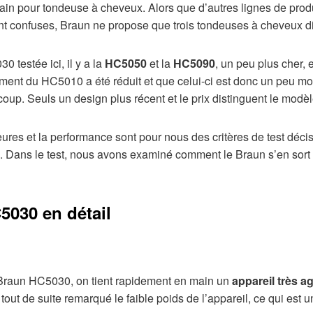
cain pour tondeuse à cheveux. Alors que d’autres lignes de pro
t confuses, Braun ne propose que trois tondeuses à cheveux di
 testée ici, il y a la
HC5050
et la
HC5090
, un peu plus cher, 
ment du HC5010 a été réduit et que celui-ci est donc un peu moi
up. Seuls un design plus récent et le prix distinguent le mo
ures et la performance sont pour nous des critères de test déci
. Dans le test, nous avons examiné comment le Braun s’en sort
5030 en détail
r Braun HC5030, on tient rapidement en main un
appareil très a
tout de suite remarqué le faible poids de l’appareil, ce qui est 