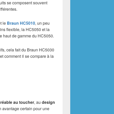
duits se composent souvent
fférentes.
et le
Braun HC5010
, un peu
ns flexible, la HC5050 et la
dèle haut de gamme du HC5050.
sifs, cela fait du Braun HC5030
 et comment il se compare à la
gréable au toucher
, au
design
un avantage certain pour une