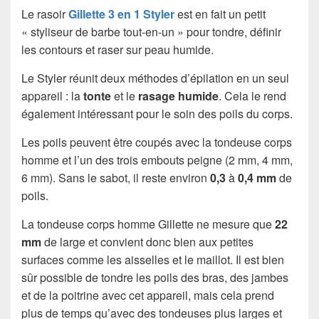
Le rasoir
Gillette 3 en 1 Styler
est en fait un petit
« styliseur de barbe tout-en-un » pour tondre, définir
les contours et raser sur peau humide.
Le Styler réunit deux méthodes d’épilation en un seul
appareil : la
tonte
et le
rasage humide
. Cela le rend
également intéressant pour le soin des poils du corps.
Les poils peuvent être coupés avec la tondeuse corps
homme et l’un des trois embouts peigne (2 mm, 4 mm,
6 mm). Sans le sabot, il reste environ
0,3
à
0,4 mm
de
poils.
La tondeuse corps homme Gillette ne mesure que
22
mm
de large et convient donc bien aux petites
surfaces comme les aisselles et le maillot. Il est bien
sûr possible de tondre les poils des bras, des jambes
et de la poitrine avec cet appareil, mais cela prend
plus de temps qu’avec des tondeuses plus larges et