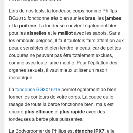
Lors de nos tests, la tondeuse corps homme Philips
BG3015 fonctionne très bien sur les
bras
, les
jambes
et la
poitrine
. La tondeuse convient également bien
pour les
aisselles
et le
maillot
avec les sabots. Sans
les embouts peignes, il faut toutefois faire attention aux
peaux sensibles et bien tendre la peau, car de petites
coupures ne peuvent pas être totalement exclues,
comme avec toute lame mobile. Pour l’épilation des
organes sexuels, il vaut mieux utiliser un rasoir
mécanique.
La
tondeuse BG3015/15
permet également de bien
former les contours de votre corps. La coupe ou le
rasage de toute la barbe fonctionne bien, mais est
encore
plus efficace
et
plus rapide
avec des
tondeuses à barbe plus puissantes.
La Bodygroomer de Philips est
étanche
IPX7
, elle