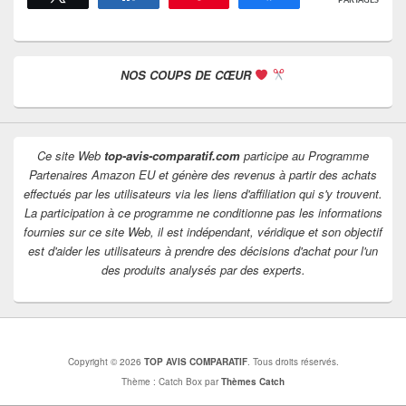
PARTAGES
Zone
NOS COUPS DE CŒUR
principale
de
widget
pour
la
Ce site Web
top-avis-comparatif.com
participe au Programme
barre
Partenaires Amazon EU et génère des revenus à partir des achats
latérale
effectués par les utilisateurs via les liens d'affiliation qui s'y trouvent.
La participation à ce programme ne conditionne pas les informations
fournies sur ce site Web, il est indépendant, véridique et son objectif
est d'aider les utilisateurs à prendre des décisions d'achat pour l'un
des produits analysés par des experts.
Copyright © 2026
TOP AVIS COMPARATIF
. Tous droits réservés.
Thème : Catch Box par
Thèmes Catch