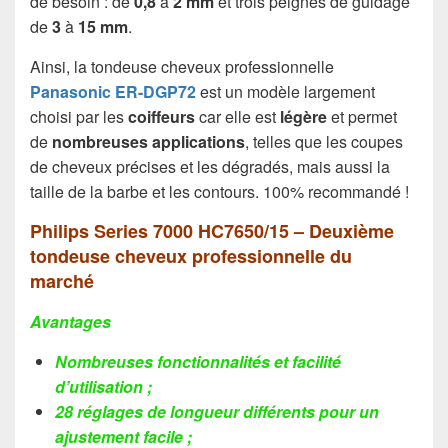
de besoin : de
0,8
à
2 mm
et trois peignes de guidage
de
3
à
15 mm
.
Ainsi, la tondeuse cheveux professionnelle
Panasonic ER-DGP72
est un modèle largement
choisi par les
coiffeurs
car elle est
légère
et permet
de
nombreuses applications
, telles que les coupes
de cheveux précises et les dégradés, mais aussi la
taille de la barbe et les contours. 100% recommandé !
Philips Series 7000 HC7650/15 – Deuxième
tondeuse cheveux professionnelle du
marché
Avantages
Nombreuses fonctionnalités et facilité
d’utilisation ;
28 réglages de longueur différents pour un
ajustement facile ;