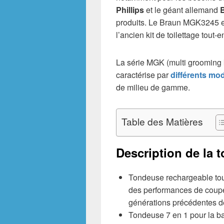
Phillips
et le géant allemand
produits. Le Braun MGK3245 es
l’ancien kit de toilettage tout-
La série MGK (multi grooming 
caractérise par
différents mo
de milieu de gamme.
Table des Matières
Description de la
Tondeuse rechargeable tout
des performances de coupe
générations précédentes d
Tondeuse 7 en 1 pour la b