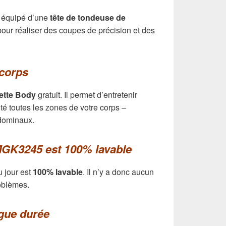
st équipé d’une
tête de tondeuse de
e pour réaliser des coupes de précision et des
 corps
lette Body
gratuit. Il permet d’entretenir
té toutes les zones de votre corps –
bdominaux.
GK3245 est 100% lavable
u jour est
100% lavable
. Il n’y a donc aucun
oblèmes.
gue durée