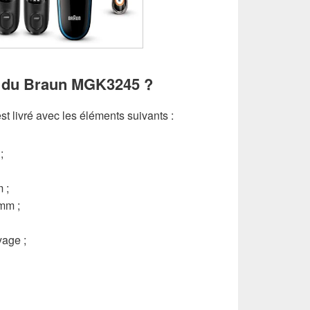
te du Braun MGK3245 ?
est livré avec les éléments suivants :
;
 ;
mm ;
yage ;