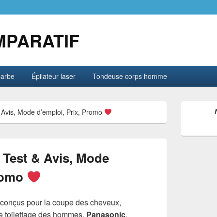
MPARATIF
barbe
Épilateur laser
Tondeuse corps homme
Zone
Avis, Mode d’emploi, Prix, Promo
principale
de
widget
pour
la
Test & Avis, Mode
barre
latérale
Promo
s conçus pour la coupe des cheveux,
e toilettage des hommes.
Panasonic
,