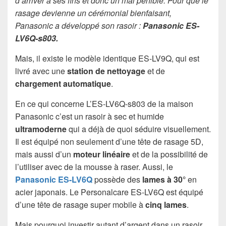
d’arriver à ses fins et donc un mal pénible. Pour que le
rasage devienne un cérémonial bienfaisant,
Panasonic a développé son rasoir :
Panasonic ES-
LV6Q-s803.
Mais, il existe le modèle identique ES-LV9Q, qui est
livré avec une
station de nettoyage
et de
chargement automatique
.
En ce qui concerne L’ES-LV6Q-s803 de la maison
Panasonic c’est un rasoir à sec et humide
ultramoderne
qui a déjà de quoi séduire visuellement.
Il est équipé non seulement d’une tête de rasage 5D,
mais aussi d’un
moteur linéaire
et de la possibilité de
l’utiliser avec de la mousse à raser. Aussi, le
Panasonic ES-LV6Q
possède des
lames à 30°
en
acier japonais. Le Personalcare ES-LV6Q est équipé
d’une tête de rasage super mobile à
cinq lames
.
Mais pourquoi investir autant d’argent dans un rasoir