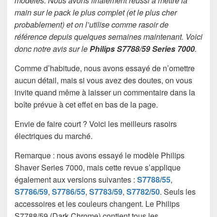
modèles. Nous avons finalement réussi à mettre la
main sur le pack le plus complet (et le plus cher
probablement) et on l’utilise comme rasoir de
référence depuis quelques semaines maintenant. Voici
donc notre avis sur le
Philips S7788/59 Series 7000
.
Comme d’habitude, nous avons essayé de n’omettre
aucun détail, mais si vous avez des doutes, on vous
invite quand même à laisser un commentaire dans la
boîte prévue à cet effet en bas de la page.
Envie de faire court ? Voici les meilleurs rasoirs
électriques du marché.
Remarque : nous avons essayé le modèle Philips
Shaver Series 7000, mais cette revue s’applique
également aux versions suivantes :
S7788/55
,
S7786/59
,
S7786/55
,
S7783/59
,
S7782/50
. Seuls les
accessoires et les couleurs changent. Le Philips
S7788/59 (Dark Chrome) contient tous les