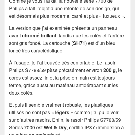
Comme je vous l’ai dit, la nouvelle série 7700 de
Philips a fait l’objet d’une refonte de son design, qui
est désormais plus moderne, carré et plus « luxueux ».
La version que j’ai examinée présente un panneau
avant
chromé brillant
, tandis que les côtés et l’arrière
sont gris foncé. La cartouche (
SH71
) est d’un bleu
foncé très caractéristique.
À l’usage, je l’ai trouvée très confortable. Le rasoir
Philips S7788/59 pèse précisément environ
200 g
, le
corps est assez fin et la prise en main est toujours
ferme, grâce aussi au matériau antidérapant sur les
deux côtés.
Et puis il semble vraiment robuste, les plastiques
utilisés ne sont pas «
légers
» comme j’ai pu le voir
sur d’autres rasoirs. Enfin, le rasoir Philips S7788/59
Series 7000 est
Wet & Dry
, certifié
IPX7
(immersion à
un mètre de profondeur).