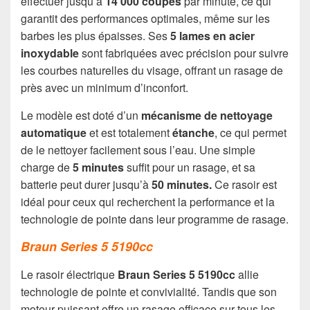
effectuer jusqu’à
14 000 coupes
par minute, ce qui
garantit des performances optimales, même sur les
barbes les plus épaisses. Ses
5 lames en acier
inoxydable
sont fabriquées avec précision pour suivre
les courbes naturelles du visage, offrant un rasage de
près avec un minimum d’inconfort.
Le modèle est doté d’un
mécanisme de nettoyage
automatique
et est totalement
étanche
, ce qui permet
de le nettoyer facilement sous l’eau. Une simple
charge de
5 minutes
suffit pour un rasage, et sa
batterie peut durer jusqu’à
50 minutes.
Ce rasoir est
idéal pour ceux qui recherchent la performance et la
technologie de pointe dans leur programme de rasage.
Braun Series 5 5190cc
Le rasoir électrique
Braun Series 5 5190cc
allie
technologie de pointe et convivialité. Tandis que son
moteur puissant offre un rasage efficace sur tous les