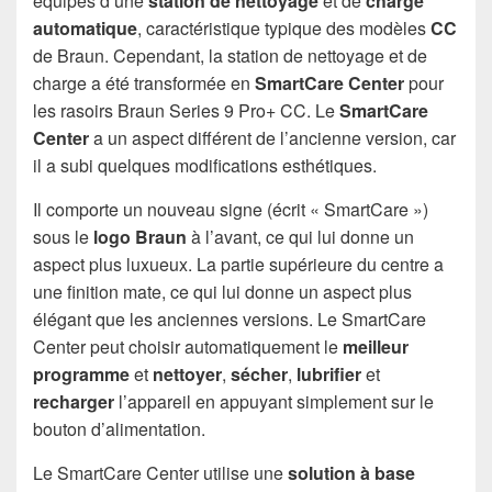
équipés d’une
station de nettoyage
et de
charge
automatique
, caractéristique typique des modèles
CC
de Braun. Cependant, la station de nettoyage et de
charge a été transformée en
SmartCare Center
pour
les rasoirs Braun Series 9 Pro+ CC. Le
SmartCare
Center
a un aspect différent de l’ancienne version, car
il a subi quelques modifications esthétiques.
Il comporte un nouveau signe (écrit « SmartCare »)
sous le
logo Braun
à l’avant, ce qui lui donne un
aspect plus luxueux. La partie supérieure du centre a
une finition mate, ce qui lui donne un aspect plus
élégant que les anciennes versions. Le SmartCare
Center peut choisir automatiquement le
meilleur
programme
et
nettoyer
,
sécher
,
lubrifier
et
recharger
l’appareil en appuyant simplement sur le
bouton d’alimentation.
Le SmartCare Center utilise une
solution à base