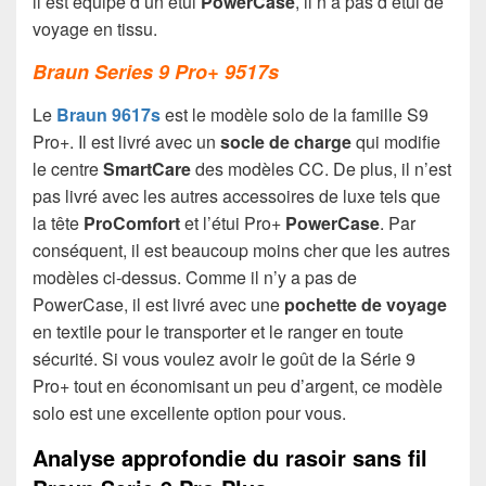
il est équipé d’un étui
PowerCase
, il n’a pas d’étui de
voyage en tissu.
Braun Series 9 Pro+ 9517s
Le
Braun 9617s
est le modèle solo de la famille S9
Pro+. Il est livré avec un
socle de charge
qui modifie
le centre
SmartCare
des modèles CC. De plus, il n’est
pas livré avec les autres accessoires de luxe tels que
la tête
ProComfort
et l’étui Pro+
PowerCase
. Par
conséquent, il est beaucoup moins cher que les autres
modèles ci-dessus. Comme il n’y a pas de
PowerCase, il est livré avec une
pochette de voyage
en textile pour le transporter et le ranger en toute
sécurité. Si vous voulez avoir le goût de la Série 9
Pro+ tout en économisant un peu d’argent, ce modèle
solo est une excellente option pour vous.
Analyse approfondie du rasoir sans fil