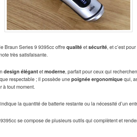
 le Braun Series 9 9395cc offre
qualité
et
sécurité
, et c’est pou
ote très satisfaisante.
un
design élégant
et
moderne
, parfait pour ceux qui recherchen
ique respectable ; il possède une
poignée ergonomique
qui, a
er à tout moment.
indique la quantité de batterie restante ou la nécessité d’un ent
9395cc se compose de plusieurs outils qui complètent et renden