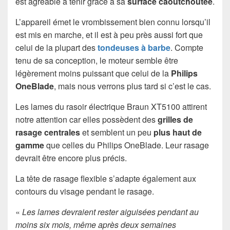
est agréable à tenir grâce à sa
surface caoutchoutée
.
L’appareil émet le vrombissement bien connu lorsqu’il
est mis en marche, et il est à peu près aussi fort que
celui de la plupart des
tondeuses à barbe
. Compte
tenu de sa conception, le moteur semble être
légèrement moins puissant que celui de la
Philips
OneBlade
, mais nous verrons plus tard si c’est le cas.
Les lames du rasoir électrique Braun XT5100 attirent
notre attention car elles possèdent des
grilles de
rasage centrales
et semblent un peu
plus haut de
gamme
que celles du Philips OneBlade. Leur rasage
devrait être encore plus précis.
La tête de rasage flexible s’adapte également aux
contours du visage pendant le rasage.
«
Les lames devraient rester aiguisées pendant au
moins six mois, même après deux semaines