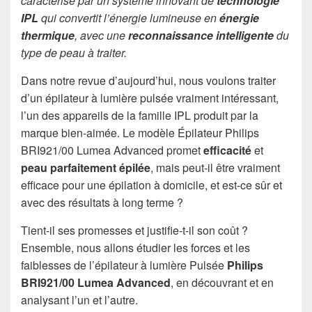
caractérise par un système innovant de
technologie
IPL
qui convertit l’énergie lumineuse en
énergie
thermique
, avec une
reconnaissance intelligente
du
type de peau à traiter.
Dans notre revue d’aujourd’hui, nous voulons traiter
d’un épilateur à lumière pulsée vraiment intéressant,
l’un des appareils de la famille IPL produit par la
marque bien-aimée. Le modèle Épilateur Philips
BRI921/00 Lumea Advanced promet
efficacité
et
peau parfaitement épilée
, mais peut-il être vraiment
efficace pour une épilation à domicile, et est-ce sûr et
avec des résultats à long terme ?
Tient-il ses promesses et justifie-t-il son coût ?
Ensemble, nous allons étudier les forces et les
faiblesses de l’épilateur à lumière Pulsée
Philips
BRI921/00 Lumea Advanced
, en découvrant et en
analysant l’un et l’autre.