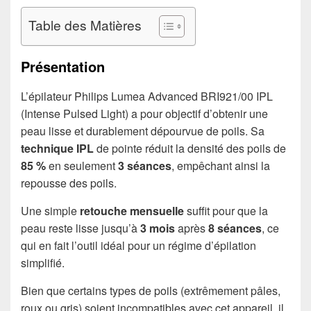
Table des Matières
Présentation
L’épilateur Philips Lumea Advanced BRI921/00 IPL
(Intense Pulsed Light) a pour objectif d’obtenir une
peau lisse et durablement dépourvue de poils. Sa
technique IPL
de pointe réduit la densité des poils de
85 %
en seulement
3 séances
, empêchant ainsi la
repousse des poils.
Une simple
retouche mensuelle
suffit pour que la
peau reste lisse jusqu’à
3 mois
après
8 séances
, ce
qui en fait l’outil idéal pour un régime d’épilation
simplifié.
Bien que certains types de poils (extrêmement pâles,
roux ou gris) soient incompatibles avec cet appareil, il