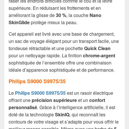
raser les endroits difficiles comme le cou et la lèvre
supérieure. En réduisant les frottements et en
améliorant la glisse de
30 %
, la couche
Nano
SkinGlide
protège mieux la peau.
Cet appareil est livré avec une base de chargement,
un sac de voyage élégant pour un transport facile, une
tondeuse rétractable et une pochette
Quick Clean
pour un nettoyage rapide. La finition
chrome-argent
sophistiquée de l’ensemble offre une combinaison
idéale d’apparence sophistiquée et de performance.
Philips S9000 S9975/35
Le
Philips S9000 S9975/35
est un rasoir électrique
offrant une
précision supérieure
et un
confort
personnalisé
. Grâce à l’intelligence artificielle, il est
doté de la technologie
SkinIQ
, qui reconnaît les
contours de votre visage et s’adapte pour vous offrir le
meilleur rasage possible. Même avec une barbe de
5