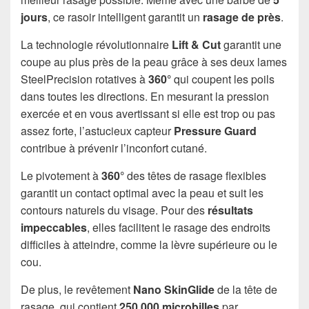
jours
, ce rasoir intelligent garantit un
rasage de près
.
La technologie révolutionnaire
Lift & Cut
garantit une
coupe au plus près de la peau grâce à ses deux lames
SteelPrecision rotatives à
360°
qui coupent les poils
dans toutes les directions. En mesurant la pression
exercée et en vous avertissant si elle est trop ou pas
assez forte, l’astucieux capteur
Pressure Guard
contribue à prévenir l’inconfort cutané.
Le pivotement à
360°
des têtes de rasage flexibles
garantit un contact optimal avec la peau et suit les
contours naturels du visage. Pour des
résultats
impeccables
, elles facilitent le rasage des endroits
difficiles à atteindre, comme la lèvre supérieure ou le
cou.
De plus, le revêtement
Nano SkinGlide
de la tête de
rasage, qui contient
250 000 microbilles
par