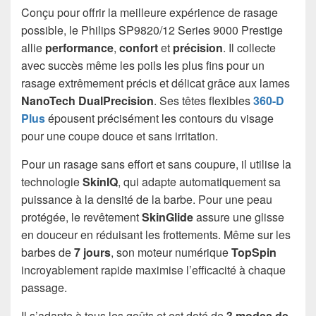
Conçu pour offrir la meilleure expérience de rasage
possible, le Philips SP9820/12 Series 9000 Prestige
allie
performance
,
confort
et
précision
. Il collecte
avec succès même les poils les plus fins pour un
rasage extrêmement précis et délicat grâce aux lames
NanoTech
DualPrecision
. Ses têtes flexibles
360-D
Plus
épousent précisément les contours du visage
pour une coupe douce et sans irritation.
Pour un rasage sans effort et sans coupure, il utilise la
technologie
SkinIQ
, qui adapte automatiquement sa
puissance à la densité de la barbe. Pour une peau
protégée, le revêtement
SkinGlide
assure une glisse
en douceur en réduisant les frottements. Même sur les
barbes de
7 jours
, son moteur numérique
TopSpin
incroyablement rapide maximise l’efficacité à chaque
passage.
Il s’adapte à tous les goûts et est doté de
3 modes de