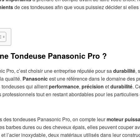
nients
de ces tondeuses afin que vous puissiez décider si elles
une Tondeuse Panasonic Pro ?
c Pro, c’est choisir une entreprise réputée pour sa
durabilité
, 
a qualité.
Panasonic
est une référence dans le domaine des pr
 tondeuses qui allient
performance
,
précision
et
durabilité
. C
professionnels tout en restant abordables pour les particuliers 
es des tondeuses Panasonic Pro, on compte leur
moteur puiss
s barbes dures ou des cheveux épais, elles peuvent couper ave
 et l’acier inoxydable, deux matériaux utilisés dans leur constru