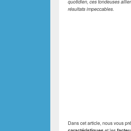
quotidien, ces tondeuses allie
résultats impeccables.
Dans cet article, nous vous p
caractéristiques
et les
facteu