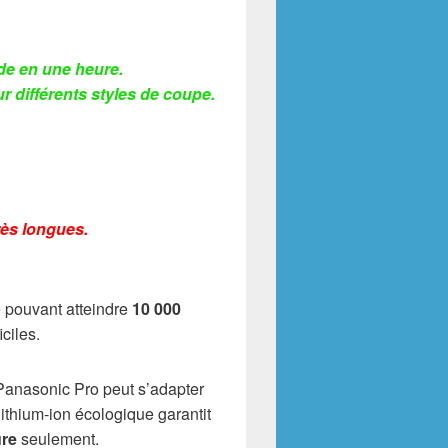
ide en une heure.
r différents styles de coupe.
rès longues.
e pouvant atteindre
10 000
ciles.
 Panasonic Pro peut s’adapter
 lithium-ion écologique garantit
ure
seulement.