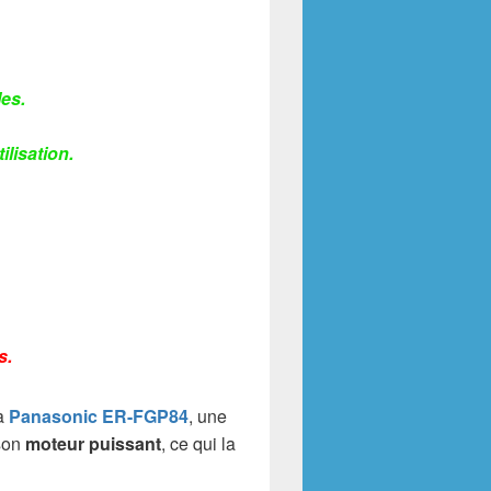
es.
lisation.
s.
la
Panasonic ER-FGP84
, une
son
moteur puissant
, ce qui la